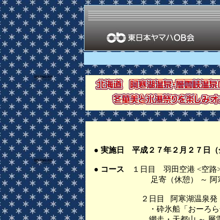
● 実施日
平成２７年２月２７日（
● コース
１日目 羽田空港 <空路>
足寄（休憩） ～ 阿寒湖温
２日目 阿寒湖温泉発 ～ 摩周
・砕氷船「おーろら号」）～ 
網走・天都山 ～ 層雲峡温