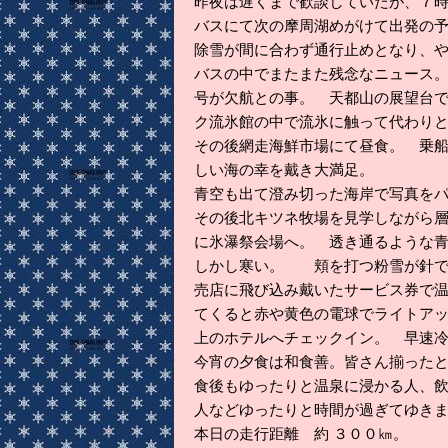
昨夜は遅くまで歓談していたが、７
バスにて次の摩周湖めがけて出発の
除雪が間に合わず通行止めとなり、
バスの中でまたまた残念なニュース
号が欠航との事。 天都山の展望台
ク流氷館の中で流氷に触って代わり
その後網走海鮮市場にて昼食。 乗
しい海の幸を戴き大満足。
青空も出て澄み切った海岸で写真を
その後北キツネ牧場を見学しながら
に氷瀑祭会場へ。 透き通るような
しかし寒い。 頬を打つ粉雪が針で
売店に飛び込み戴いたサービス券で
てくると赤や黄色の電球でライトア
上のホテルへチェックイン。
早速
今宵の夕食は和食善。皆さん揃った
食後もゆったりと温泉に浸かる人、
人などゆったりと時間が過ぎてゆき
本日の走行距離 約 ３００㎞
。