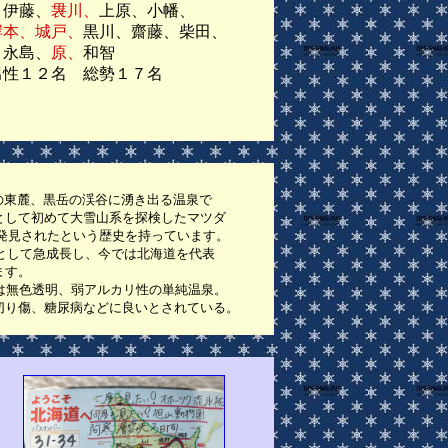
伊藤、
袰川、
上原、小幡、
岸本、城戸、
黒川、齋藤、柴田、
、永島、
原、
和智
１２名 総勢１７名
東麓、黒岳の渓谷に湧き出る温泉で
て初めて大雪山系を探検したマツダ
見されたという歴史を持っています。
して急成長し、今では北海道を代表
ます。
無色透明、弱アルカリ性の単純温泉。
傷、糖尿病などに良いとされている。