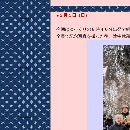
●３月１日（日）
今朝はゆっくりの８時４０分出発で
全員で記念写真を撮った後、途中休