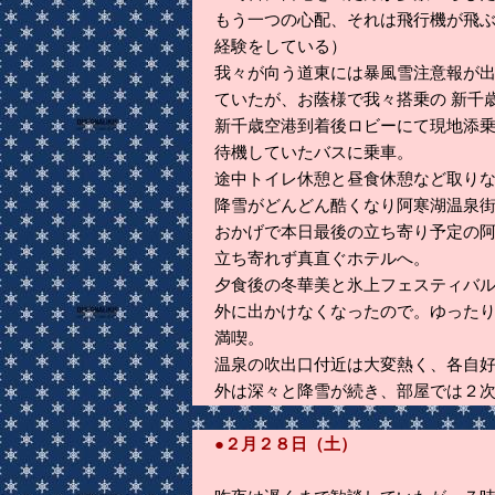
もう一つの心配、それは飛行機が飛
経験をしている）
我々が向う道東には暴風雪注意報が
ていたが、お蔭様で我々搭乗の 新千
新千歳空港到着後ロビーにて現地添
待機していたバスに乗車。
途中トイレ休憩と昼食休憩など取り
降雪がどんどん酷くなり阿寒湖温泉
おかげで本日最後の立ち寄り予定の
立ち寄れず真直ぐホテルへ。
夕食後の冬華美と氷上フェスティバ
外に出かけなくなったので。ゆったり
満喫。
温泉の吹出口付近は大変熱く、各自
外は深々と降雪が続き、部屋では２
●２月２８日（土）