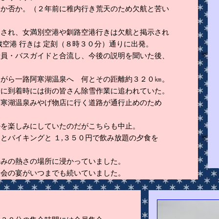
ぶか否か。（２年前に稚内行き荒天のため欠航と苦い
出され、女満別空港や釧路空港行きは欠航と掲示され
歳空港 行きは 定刻（８時３０分）通りに出発。
乗員・バスガイドと合流し、今後の説明を聞いた後、
ながら一路阿寒湖温泉へ 何とその距離約３２０㎞。
街に到着時には街の皆さん除雪作業に追われていた。
阿寒湖温泉みやげ物店に行く道路が通行止めのため
ルを楽しみにしていたのだがこちらも中止。
とバイキングと １,３５０円で飲み放題の夕食を
阿
好みの熱さの場所に浸かっていました。
次会の宴がいつまでも続いていました。