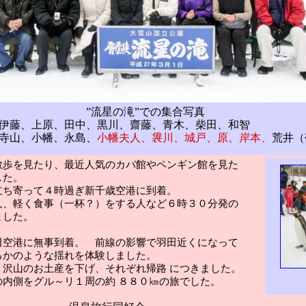
の滝”での集合写真
、上原、田中、黒川、齋藤、青木、柴田、和智
山、小幡、永島、
小幡夫人、袰川、城戸、原、岸本、
荒井（
散歩を見たり、最近人気のカバ館やペンギン館を見た
した。
立ち寄って４時過ぎ新千歳
空港に到着。
人、軽く食事（一杯？）
をする人など６時３０分発の
ました。
田空港に無事
到着。 前線の影響で
羽田近くになって
るかのような揺れを体験しました。
、沢山のお土産を下げ、それぞれ帰路
につきました。
内側をグル～リ１周の約 ８８０
㎞
の旅でした。