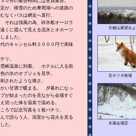
時３０分の集合時間には全員集合。
予定が、積雪のため摩周湖への道路の
やむなくバスは網走へ直行。
。 それは強風の為、砕氷船オーロラ
天都山展望台
で遠くに霞んで見える流氷とオホーツ
としました。
船代のキャンセル料２０００円で美味
パチリ。
層雲峡温泉に到着。 ホテルに入る前
青色の氷のオブジェを見学。
北キツネ牧
刺されたような痛さ。
温かい甘酒で暖まる。 夕暮れになっ
ップが始まったのを見ながら会場すぐ
冷え切った体を温泉で温める。
ところで記念写真を１枚パチリ。
飲んで語らう人、浴室から花火を見る
氷瀑会場② 
ました。