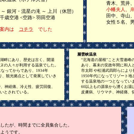
青木、荒井、
小幡夫人、
河・流星の滝 ～ 上川（休憩）
田中、寺山
港 <空路> 羽田空港
女性５名、男性
案内は
コチラ
でした
層雲峡温泉
畔にあり、歴史は古く、開湯
“北海道の屋根”こと大雪連峰の
の人々が利用する温泉でした。
あり、幕末の安政年間に和人とし
ってからであり、1934年
市太郎 や松浦武四郎らにより発
、観光拠点として発展していき
1950年代になってリゾート地と
する温泉地の一つとなってい
、神経痛、冷え性、疲労回復、
60以上もの源泉から湧くお湯は
いとされている。
皮膚病、リウマチ、神経痛、切り
配したが、時間までに全員集合した。
たようです。