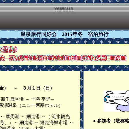
温泉旅行同好会 2015年冬 宿泊旅行
金） ～ ３月１日（日）
新千歳空港 ～ 十勝 平野～
泉（ニュー阿寒ホテル）
湖 ～ 網走港 ～（ 流氷観光
● 参加者（敬称
網走港 ～ 網走海鮮市場 ～
泉（ホテル大雪）