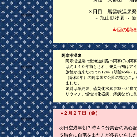
３日目 層雲峡温泉発 ～ 銀
～ 旭山動物園 ～ 新千歳空
今回の開催
阿寒湖温泉
阿寒湖温泉は北海道釧路市阿寒町の阿寒湖
は約１４０年前とされ、発見当初はアイヌ
旅館が出来たのは1912年（明治45年）にな
（昭和9年）の阿寒国立公園の指定により
ました。
泉質は単純泉、硫黄化水素泉38～85度で
リウマチ、慢性消化器病、痔疾などに良
●２月２７日（金）
羽田空港早朝７時４０分集合の為心
５時台に自宅を出た方が多数いらし