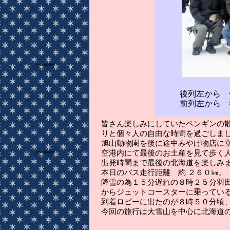
”流星
後列左から 伊藤
前列左から 寺
皆さん楽しみにしていたペンギンの
りと個々人の自由な時間を過ごしま
旭山動物園を後に途中みやげ物店に
空港内にて最後のお土産を見て歩く
出発時間まで最後の北海道を楽しみ
本日のバス走行距離 約 ２６０㎞。
降雪の為１５分遅れの８時２５分羽
からジェットコースターに乗ってい
到着ロビーに出たのが８時５０分頃
今回の旅行は大雪山を中心に北海道の