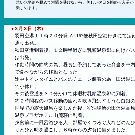
遠い水平線を眺めて潮騒を受けながら、美しい夕日を眺める入浴が
楽しめます。
●３月３日（木）
羽田空港１１時２０分発JAL163便秋田空港行きにて定
通り出発。
秋田空港到着後、１２時半過ぎに乳頭温泉郷に向けバ
は出発。
移動時間の節約の為、昼食は予約してあった弁当を車
で食べながらの移動となった。
途中トイレタイムとバスのチェーン装着の為、田沢湖
て小休止。
その後雪道を３０分かけて休暇村乳頭温泉郷に到着。
約２時間程のバス移動の疲れを吹き飛ばすような白銀
世界での露天風呂を楽しんだ後、宿泊場所の田沢湖高
温
泉プラザホテル山麓荘に到着。
夕食前に一風呂浴びる人、部屋でくつろぐ人などのん
りとひと時を過ごし、６時からの夕食に備えました。