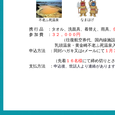
なまはげ
不老ふ死温泉
携 行 品 ：タオル、洗面具、着替え、雨具、
参 加 費 ：
３２，０００円
（往復航空券代、国内線施設
乳頭温泉・黄金崎不老ふ死温泉入浴
申込方法 ：同封ハガキ又はeメールにて
１月
（先着
１６名様
にて締め切りと
支払方法 ：
申込後、世話人より連絡がありま