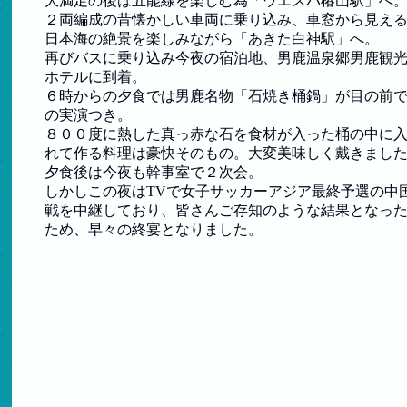
大満足の後は五能線を楽しむ為「ウエスパ椿山駅」へ
２両編成の昔懐かしい車両に乗り込み、車窓から見え
日本海の絶景を楽しみながら「あきた白神駅」へ。
再びバスに乗り込み今夜の宿泊地、男鹿温泉郷男鹿観
ホテルに到着。
６時からの夕食では男鹿名物「石焼き桶鍋」が目の前
の実演つき。
８００度に熱した真っ赤な石を食材が入った桶の中に
れて作る料理は豪快そのもの。大変美味しく戴きまし
夕食後は今夜も幹事室で２次会。
しかしこの夜はTVで女子サッカーアジア最終予選の中
戦を中継しており、皆さんご存知のような結果となっ
ため、早々の終宴となりました。