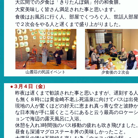
大広間での夕食は「きりたんぽ鍋」付の和食膳。
大変美味しく皆さん満足された事と思います。
食後はお風呂に行く人、部屋でくつろぐ人、世話人部
で２次会をやる人と遅くまで盛り上がりました。
山麓荘の民謡イベント
夕食後の２次会
●３月４日（金）
昨夜は遅くまで歓談された事と思いますが、遅刻する
も
無く８時には黄金崎不老ふ死温泉に向けてバスは出
現地の人が驚くほどの好天に恵まれ真っ青な空と波静
な
日本海が手に届くところにあると云う最高のロケー
ョンで海辺の露天風呂に入浴。
休憩を入れ3時間強のバス移動の疲れも吹き飛びました
昼食も深浦マグロステーキ丼の美味しかったこと。