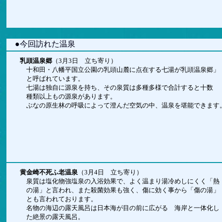
●今回訪れた温泉
乳頭温泉郷
（3月3日 立ち寄り）
十和田・八幡平国立公園の乳頭山麓に点在する七湯が乳頭温泉郷」
と呼ばれています。
七湯は独自に源泉を持ち、その泉質は多種多様で合計すると十数
種類以上もの源泉があります。
ぶなの原生林の呼吸によって澄んだ空気の中、温泉を堪能できます
黄金崎不死ふ老温泉
（3月4日 立ち寄り）
泉質は塩化物強塩泉の入浴効果で、よく温まり湯冷めしにくく「熱
の湯」と言われ、
また殺菌効果も強く、傷に効く事から「傷の湯」
とも言われて
おります。
名物の海辺の露天風呂は日本海が目の前に広がる 海岸と一体化し
た絶景の露天風呂。