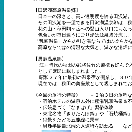
【田沢湖高原温泉郷】
日本一の深さと、高い透明度を誇る田沢湖
その田沢湖を一望できる田沢湖温泉郷は、秋
花の山・秋田駒ヶ岳への登山入り口にもなっ
色合いが毎日違うにごり湯は源泉賭け流し
「乳頭温泉」からの引き湯ならではの柔らか
高原ならではの清澄な大気と、温かな湯煙に
【男鹿温泉郷】
江戸時代の秋田の武将佐竹の殿様も好んで入
として庶民に親しまれました。
昭和２７年に最初の温泉宿が開業し、３０年
現在では、秋田の奥座敷として親しまれてお
《今回の旅行の特徴》 －２泊３日の旅程な
・
宿泊ホテルの温泉以外に秘湯乳頭温泉＆
・
伝統息づく「なまはげ」習俗体験
・
東北名物「きりたんぽ鍋」や「石焼桶鍋
・
絶景をたどる五能線に乗車
・
男鹿半島最北端の入道埼を訪ねる な