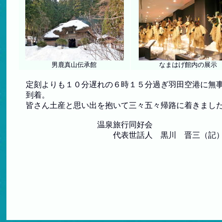
男鹿真山伝承館
なまはげ館内の展示
定刻よりも１０分遅れの６時１５分過ぎ羽田空港に無
到着。
皆さん土産と思い出を抱いて三々五々帰路に着きまし
温泉旅行同好会
代表世話人 黒川 晋三（記