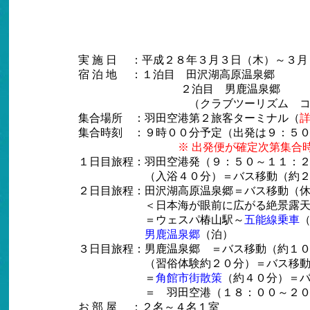
温泉旅行同
実 施 日 ：平成２８年３月３日（木）～３
宿 泊 地 ：１泊目 田沢湖高原温泉郷
２泊目 男鹿温泉
（クラブツーリズム コース番
集合場所 ：羽田空港第２旅客ターミナル（
集合時刻 ：９時００分予定（出発は９：５
※
出発便が確定次第集合
１日目旅程：羽田空港発（９：５０～１１：
（入浴４０分）＝バス移動（約２
２日目旅程：田沢湖高原温泉郷＝バス移動（
＜日本海が眼前に広がる絶景露天風呂＞
＝ウェスパ椿山駅～
五能線乗車
男鹿温泉郷
（泊）
３日目旅程：男鹿温泉郷 ＝バス移動（約１
（習俗体験約２０分）＝バス移動（
＝
角館市街散策
（約４０分）＝バ
＝ 羽田空港（１８：００～２０
お 部 屋 ：２名～４名１室